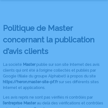
NOS SERVICES
NOTRE HISTOIRE
ORGANISER DES OBSÈQUES
Politique de Master
MARBRERIE FUNÉRAIRE
PRÉVOIR SES OBSÈQUES
NOS AGENCES
concernant la publication
SERVICES AUX FAMILLES
CHAMBRES FUNERAIRES
AGENCE NUMÉRO 1
d’avis clients
AVIS DE DÉCÈS
ARTICLES FUNÉRAIRES
AGENCE NUMÉRO 2
La société
Master
publie sur son site Internet des avis
clients qui ont été à l’origine collectés et publiés par
Google (filiale du groupe Alphabet) à propos du site
https://heron.master-site-pf.fr
sur ses différents sites
Internet et applications.
Les avis repris ne sont pas vérifiés ni contrôlés par
l’entreprise Master
au delà des vérifications et contrôles