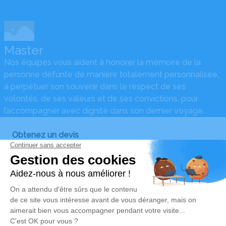
Master
Nos équipes vous aident à honorer la mémoire de la
personne défunte de manière totalement personnalisée,
à perpétuer son souvenir dans le respect de ses
volontés, de ses valeurs et de ses convictions, pour
l’accompagner avec dignité dans son dernier voyage.
Obtenez un devis
Devis obsèques
Devis prévoyance
Devis marbrerie
Nos Services
Liens utiles